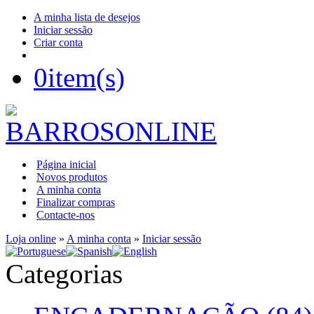
A minha lista de desejos
Iniciar sessão
Criar conta
0
item(s)
Página inicial
Novos produtos
A minha conta
Finalizar compras
Contacte-nos
Loja online
»
A minha conta
»
Iniciar sessão
Categorias