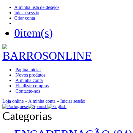
A minha lista de desejos
Iniciar sessão
Criar conta
0
item(s)
Página inicial
Novos produtos
A minha conta
Finalizar compras
Contacte-nos
Loja online
»
A minha conta
»
Iniciar sessão
Categorias