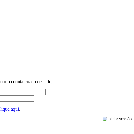
ho uma conta criada nesta loja.
lique aqui
.