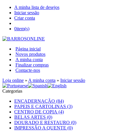
A minha lista de desejos
Iniciar sessão
Criar conta
0
item(s)
Página inicial
Novos produtos
A minha conta
Finalizar compras
Contacte-nos
Loja online
»
A minha conta
»
Iniciar sessão
Categorias
ENCADERNAÇÃO (84)
PAPEIS E CARTOLINAS (3)
CENTRO DE COPIA (4)
BELAS ARTES (0)
DOURADO E RESTAURO (0)
IMPRESSÃO A QUENTE (0)