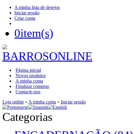
A minha lista de desejos
Iniciar sessão
Criar conta
0
item(s)
Página inicial
Novos produtos
A minha conta
Finalizar compras
Contacte-nos
Loja online
»
A minha conta
»
Iniciar sessão
Categorias