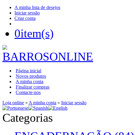
A minha lista de desejos
Iniciar sessão
Criar conta
0
item(s)
Página inicial
Novos produtos
A minha conta
Finalizar compras
Contacte-nos
Loja online
»
A minha conta
»
Iniciar sessão
Categorias