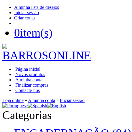
A minha lista de desejos
Iniciar sessão
Criar conta
0
item(s)
Página inicial
Novos produtos
A minha conta
Finalizar compras
Contacte-nos
Loja online
»
A minha conta
»
Iniciar sessão
Categorias