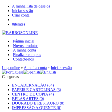
A minha lista de desejos
Iniciar sessão
Criar conta
0
item(s)
Página inicial
Novos produtos
A minha conta
Finalizar compras
Contacte-nos
Loja online
»
A minha conta
»
Iniciar sessão
Categorias
ENCADERNAÇÃO (84)
PAPEIS E CARTOLINAS (3)
CENTRO DE COPIA (4)
BELAS ARTES (0)
DOURADO E RESTAURO (0)
IMPRESSÃO A QUENTE (0)