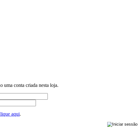
ho uma conta criada nesta loja.
lique aqui
.