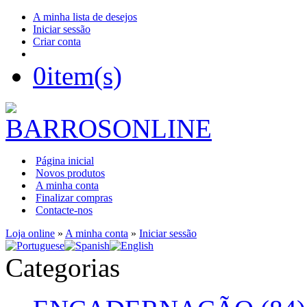
A minha lista de desejos
Iniciar sessão
Criar conta
0
item(s)
Página inicial
Novos produtos
A minha conta
Finalizar compras
Contacte-nos
Loja online
»
A minha conta
»
Iniciar sessão
Categorias