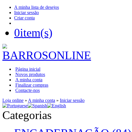
A minha lista de desejos
Iniciar sessão
Criar conta
0
item(s)
Página inicial
Novos produtos
A minha conta
Finalizar compras
Contacte-nos
Loja online
»
A minha conta
»
Iniciar sessão
Categorias