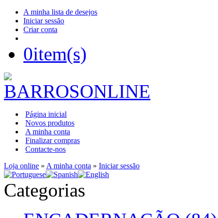
A minha lista de desejos
Iniciar sessão
Criar conta
0
item(s)
Página inicial
Novos produtos
A minha conta
Finalizar compras
Contacte-nos
Loja online
»
A minha conta
»
Iniciar sessão
Categorias