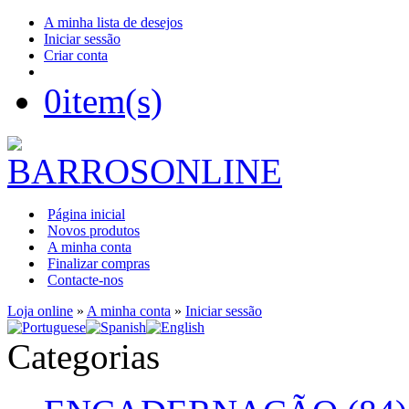
A minha lista de desejos
Iniciar sessão
Criar conta
0
item(s)
Página inicial
Novos produtos
A minha conta
Finalizar compras
Contacte-nos
Loja online
»
A minha conta
»
Iniciar sessão
Categorias