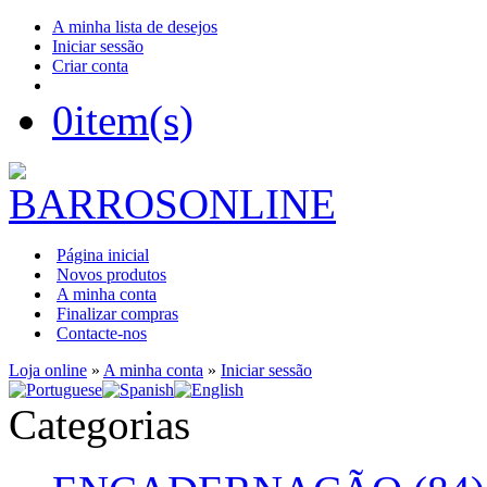
A minha lista de desejos
Iniciar sessão
Criar conta
0
item(s)
Página inicial
Novos produtos
A minha conta
Finalizar compras
Contacte-nos
Loja online
»
A minha conta
»
Iniciar sessão
Categorias